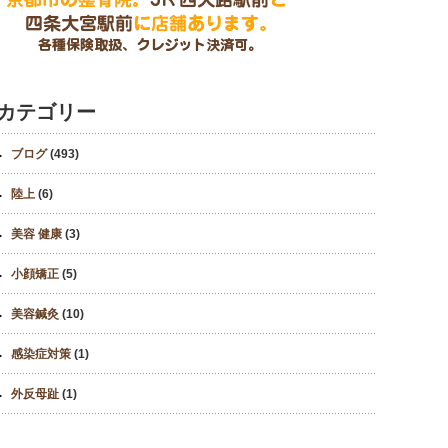
カテゴリー
ブログ
(493)
陸上
(6)
美容 健康
(3)
小顔矯正
(5)
美容鍼灸
(10)
感染症対策
(1)
外反母趾
(1)